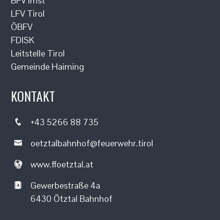
BFV Imst
LFV Tirol
ÖBFV
FDISK
Leitstelle Tirol
Gemeinde Haiming
KONTAKT
+43 5266 88 735
oetztalbahnhof@feuerwehr.tirol
www.ffoetztal.at
Gewerbestraße 4a
6430 Ötztal Bahnhof