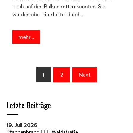
noch auf den Balkon retten konnten. Sie
wurden über eine Leiter durch…
mehr...
Seitennummerierung
1
2
Next
der
Beiträge
Letzte Beiträge
19. Juli 2026
Pfannenbrand EFH Waldstraße