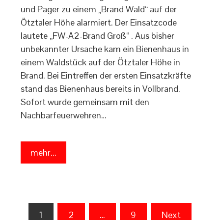
und Pager zu einem „Brand Wald“ auf der
Ötztaler Höhe alarmiert. Der Einsatzcode
lautete „FW-A2-Brand Groß“ . Aus bisher
unbekannter Ursache kam ein Bienenhaus in
einem Waldstück auf der Ötztaler Höhe in
Brand. Bei Eintreffen der ersten Einsatzkräfte
stand das Bienenhaus bereits in Vollbrand.
Sofort wurde gemeinsam mit den
Nachbarfeuerwehren…
mehr...
Seitennummerierung
1
2
…
9
Next