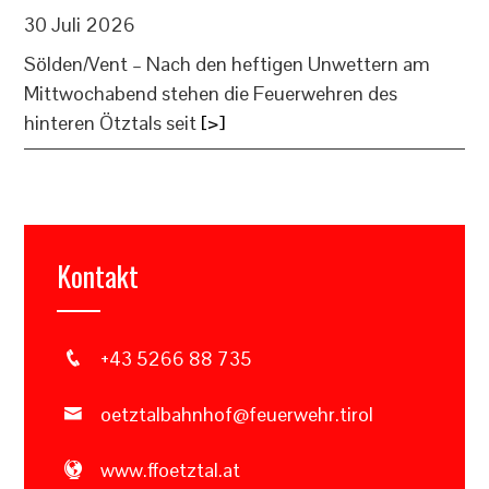
30 Juli 2026
Sölden/Vent – Nach den heftigen Unwettern am
Mittwochabend stehen die Feuerwehren des
hinteren Ötztals seit
[>]
Kontakt
+43 5266 88 735
oetztalbahnhof@feuerwehr.tirol
www.ffoetztal.at