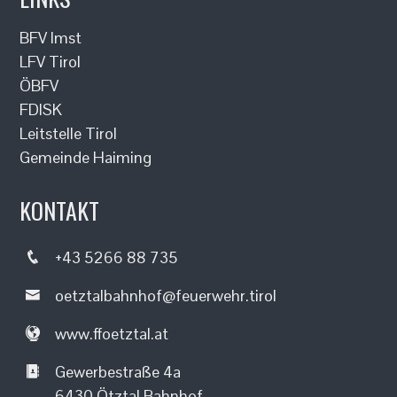
BFV Imst
LFV Tirol
ÖBFV
FDISK
Leitstelle Tirol
Gemeinde Haiming
KONTAKT
+43 5266 88 735
oetztalbahnhof@feuerwehr.tirol
www.ffoetztal.at
Gewerbestraße 4a
6430 Ötztal Bahnhof