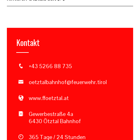
Kontakt
+43 5266 88 735
oetztalbahnhof@feuerwehr.tirol
www.ffoetztal.at
Gewerbestraße 4a
6430 Ötztal Bahnhof
365 Tage / 24 Stunden