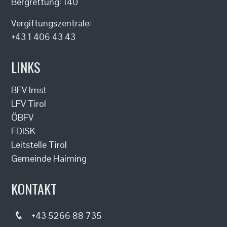
Bergrettung: 140
Vergiftungszentrale:
+43 1 406 43 43
LINKS
BFV Imst
LFV Tirol
ÖBFV
FDISK
Leitstelle Tirol
Gemeinde Haiming
KONTAKT
+43 5266 88 735