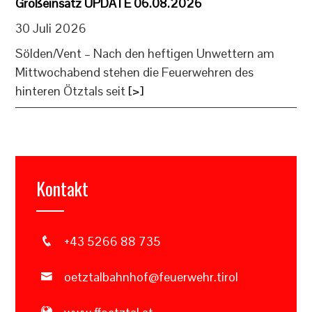
Großeinsatz UPDATE 06.08.2026
30 Juli 2026
Sölden/Vent – Nach den heftigen Unwettern am
Mittwochabend stehen die Feuerwehren des
hinteren Ötztals seit
[>]
Kontakt
+43 5266 88 735
oetztalbahnhof@feuerwehr.tirol