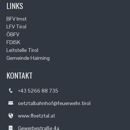
LINKS
BFV Imst
LFV Tirol
ÖBFV
FDISK
Leitstelle Tirol
Gemeinde Haiming
KONTAKT
+43 5266 88 735
oetztalbahnhof@feuerwehr.tirol
www.ffoetztal.at
Gewerbestraße 4a