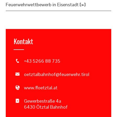
Feuerwehrwettbewerb in Eisenstadt
[>]
Kontakt
+43 5266 88 735
oetztalbahnhof@feuerwehr.tirol
www.ffoetztal.at
Gewerbestraße 4a
6430 Ötztal Bahnhof