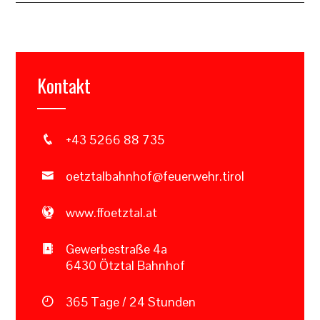
Kontakt
+43 5266 88 735
oetztalbahnhof@feuerwehr.tirol
www.ffoetztal.at
Gewerbestraße 4a
6430 Ötztal Bahnhof
365 Tage / 24 Stunden