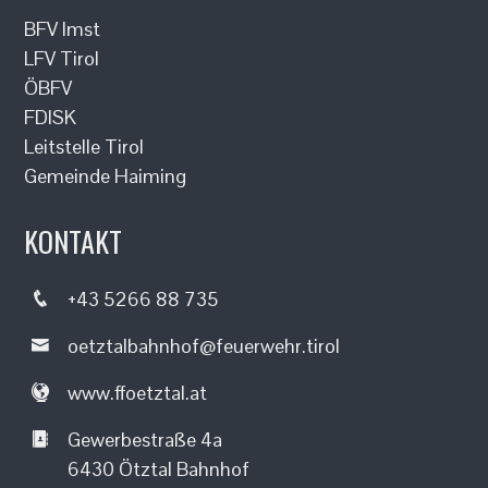
BFV Imst
LFV Tirol
ÖBFV
FDISK
Leitstelle Tirol
Gemeinde Haiming
KONTAKT
+43 5266 88 735
oetztalbahnhof@feuerwehr.tirol
www.ffoetztal.at
Gewerbestraße 4a
6430 Ötztal Bahnhof